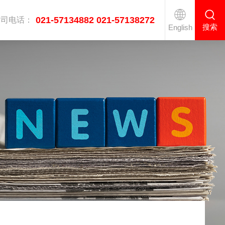
021-57134882 021-57138272
公司电话：
搜索
English
医疗双通道高速熨烫线
工业烘干机系列
衣服后整理设备