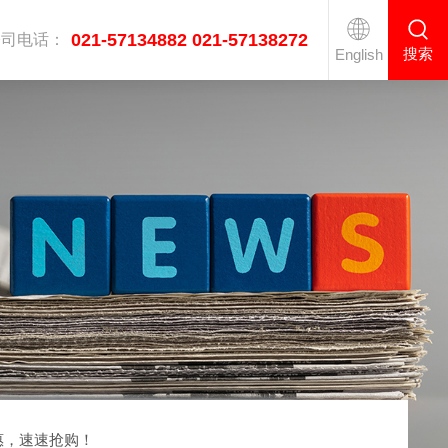
021-57134882 021-57138272
公司电话：
搜索
English
医疗双通道高速熨烫线
工业烘干机系列
衣服后整理设备
惠，速速抢购！