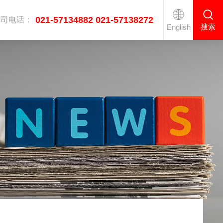
021-57134882 021-57138272
公司电话：
搜索
English
医疗双通道高速熨烫线
工业烘干机系列
衣服后整理设备