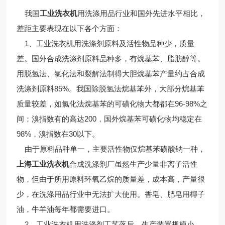
我国
工业洗衣机
用洗涤用品行业和国外先进水平相比，
差距主要表现在以下各个方面：
1、工业洗衣机用洗涤剂原料及活性物品种少，质量
差。国外合成洗涤剂原料品种多，有烷基苯、脂肪醇等。
用脱氢法、氯化法和裂解法制得大胆烷基苯产量约占合成
洗涤剂原料85%。我国除脱氢法烷基苯外，大部分烷基苯
质量较差，如氯化法烷基苯的可磺化物大都都在96-98%之
间；溴指数有的高达200，国外烷基苯可磺化物均稳定在
98%，溴指数在30以下。
由于原料品种单一，主要活性物仅烷基苯磺酸钠一种，
上海工业洗衣机
合成洗涤剂厂虽然生产少量非离子活性
物，但由于所用原料环氧乙烷的质量差，成本高，产量很
少，在洗涤用品行业中无法扩大使用。香皂、肥皂用椰子
油，牛羊油每年都需要进口。
2、工业洗衣机用洗涤剂工艺落后，生产装置规模小，