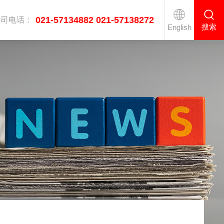
021-57134882 021-57138272
公司电话：
搜索
English
医疗双通道高速熨烫线
工业烘干机系列
衣服后整理设备