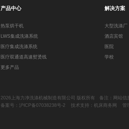
产品中心
解决方案
热泵烘干机
大型洗涤厂
LWS集成洗涤系统
酒店​宾馆
医疗集成洗涤系统
医院
医疗双通道高速熨烫线
学校
更多产品
2026上海力净洗涤机械制造有限公司 版权所有
备注：网站信
备案号：沪ICP备07038238号-2
技术支持：
机床商务网
管