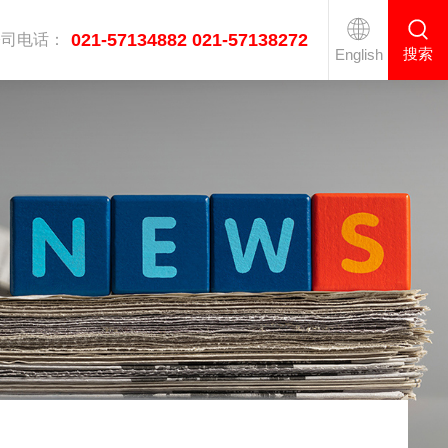
021-57134882 021-57138272
公司电话：
搜索
English
医疗双通道高速熨烫线
工业烘干机系列
衣服后整理设备