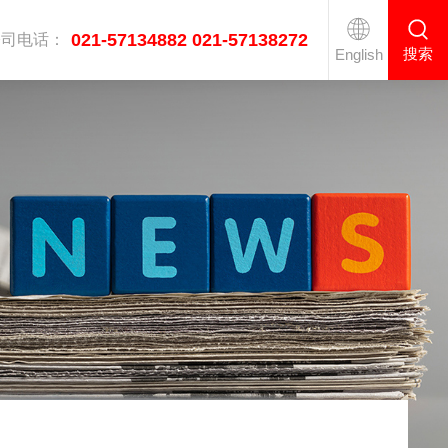
021-57134882 021-57138272
公司电话：
搜索
English
医疗双通道高速熨烫线
工业烘干机系列
衣服后整理设备