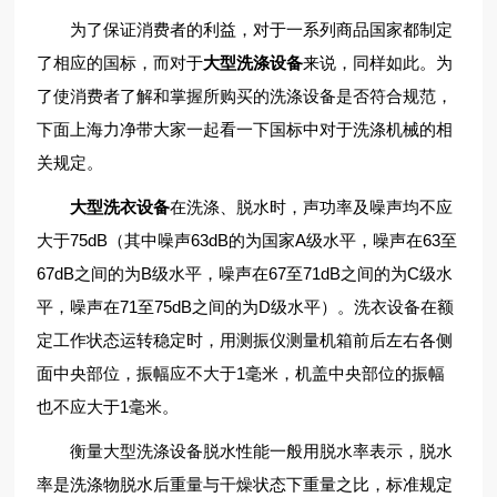
为了保证消费者的利益，对于一系列商品国家都制定
了相应的国标，而对于
大型
洗涤设备
来说，同样如此。为
了使消费者了解和掌握所购买的洗涤设备是否符合规范，
下面上海力净带大家一起看一下国标中对于洗涤机械的相
关规定。
大型洗衣设备
在洗涤、脱水时，声功率及噪声均不应
大于75dB（其中噪声63dB的为国家A级水平，噪声在63至
67dB之间的为B级水平，噪声在67至71dB之间的为C级水
平，噪声在71至75dB之间的为D级水平）。洗衣设备在额
定工作状态运转稳定时，用测振仪测量机箱前后左右各侧
面中央部位，振幅应不大于1毫米，机盖中央部位的振幅
也不应大于1毫米。
衡量大型洗涤设备脱水性能一般用脱水率表示，脱水
率是洗涤物脱水后重量与干燥状态下重量之比，标准规定