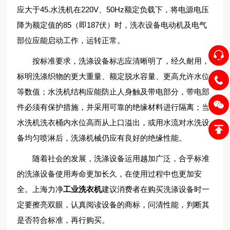
应大于45.水洗机在220V、50Hz额定负载下，将电源电压
降为额定值的85（即187伏）时，洗衣设备电动机及电气
部位应能启动工作，运转正常。
按标准要求，洗涤设备标志应清晰明了，经久耐用，
标明洗涤织物的更大重量、额定脱水容量、更高允许水位
等数值；水洗机结构应能防止人身触及带电部分，带电部
件必须有保护措施，并采用可靠的绝缘材料进行隔离；当
水洗机洗衣桶内水位高而从上口溢出，或用水流对水洗设
备均匀喷淋后，洗涤机械仍应有良好的绝缘性能。
随着社会的发展，洗涤设备运用越加广泛，合乎标准
的洗涤设备使用寿命更加长久，在使用过程中也更加安
全。上海力净
工业洗衣机
建议消费者在购买洗涤设备时一
定要擦亮双眼，认真阅读设备的商标，问清性能，判断其
是否符合标准，再行购买。