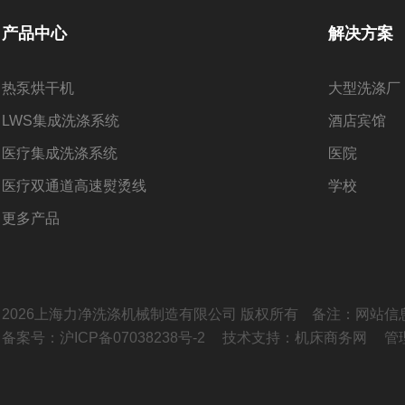
产品中心
解决方案
热泵烘干机
大型洗涤厂
LWS集成洗涤系统
酒店​宾馆
医疗集成洗涤系统
医院
医疗双通道高速熨烫线
学校
更多产品
2026上海力净洗涤机械制造有限公司 版权所有
备注：网站信
备案号：沪ICP备07038238号-2
技术支持：
机床商务网
管