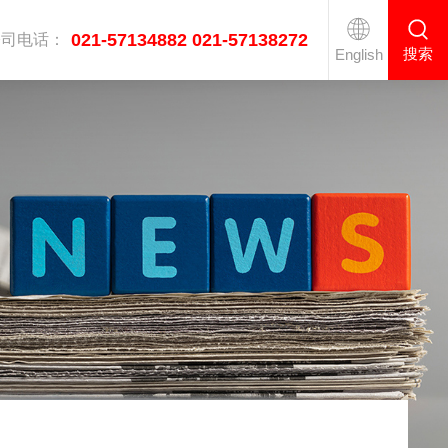
021-57134882 021-57138272
公司电话：
搜索
English
医疗双通道高速熨烫线
工业烘干机系列
衣服后整理设备